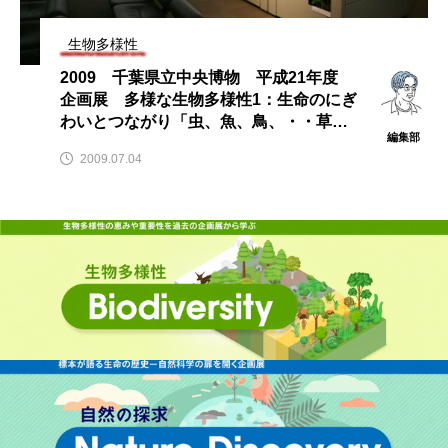
生物多様性
2009 千葉県立中央博物 平成21年度
企画展 多様な生物多様性1：生命のにぎ
わいとつながり「虫、魚、鳥、・・草、
編集部
木、・・・人」－その素晴らしさを親か
2009.07.04
ら子へ、そして孫へ－ レポート開催期
間：7月4日～8月31日開催場所：千葉県
立中央博物