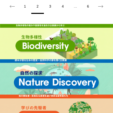
1
2
3
4
…
6