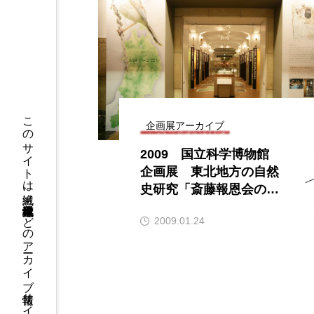
このサイトは絶滅、絶滅危惧種標本などのアーカイブ情報サイトです
企画展アーカイブ
2009 国立科学博物館
企画展 東北地方の自然
史研究「斎藤報恩会の足
跡とコレクション」展レ
2009.01.24
ポート開催期間：2009
年1月24日（土）～2月2
2日（日）開催場所：国
立科学博物館 日本館１
階企画展示室