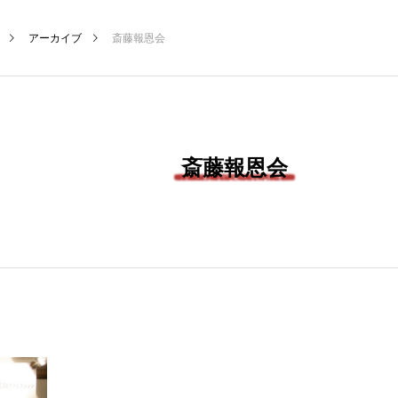
アーカイブ
斎藤報恩会
斎藤報恩会