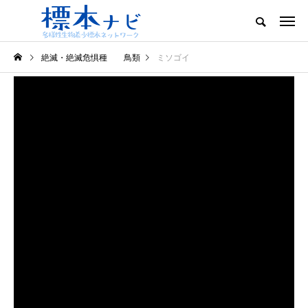
絶滅・絶滅危惧種 鳥類
ミソゴイ