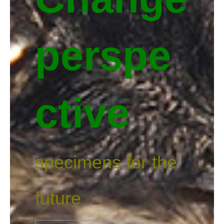
perspe
ctive
specimens for the
future