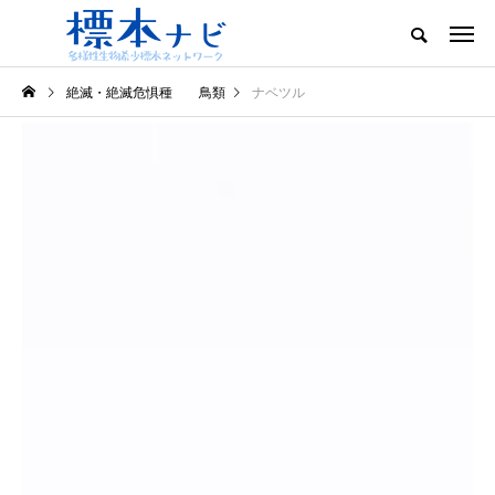
絶滅・絶滅危惧種 鳥類
ナベツル