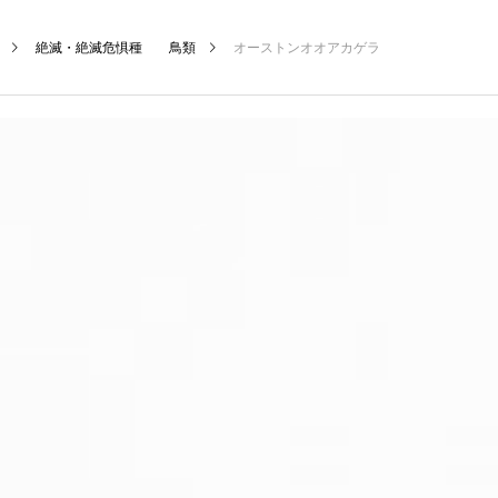
絶滅・絶滅危惧種 鳥類
オーストンオオアカゲラ