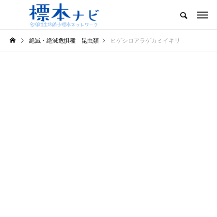
絶滅・絶滅危惧種 昆虫類
ヒゲシロアラゲカミイキリ