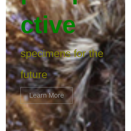
ctive
specimens for the
future
Learn More