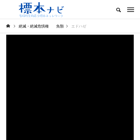
絶滅・絶滅危惧種 魚類
エドハゼ