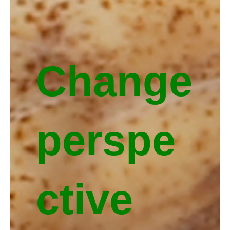
Change
perspe
ctive