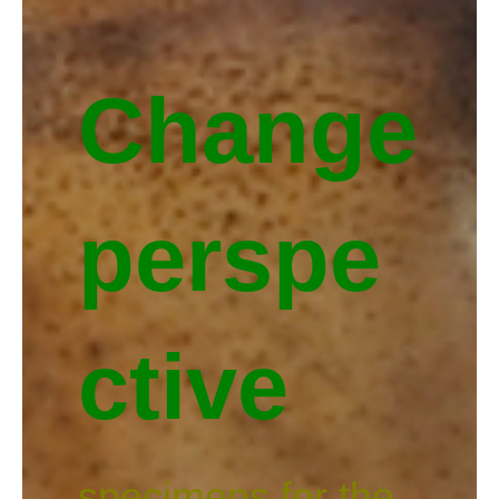
Change
perspe
ctive
specimens for the