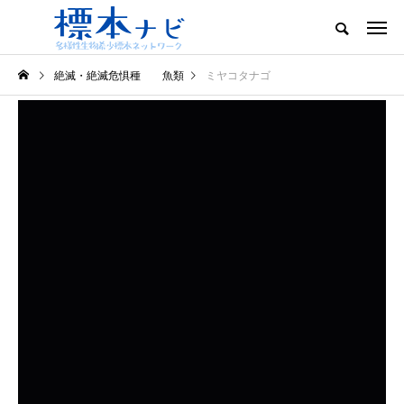
絶滅・絶滅危惧種 魚類
ミヤコタナゴ