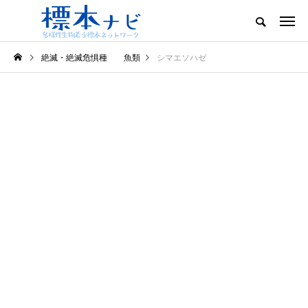
絶滅・絶滅危惧種 魚類
シマエソハゼ