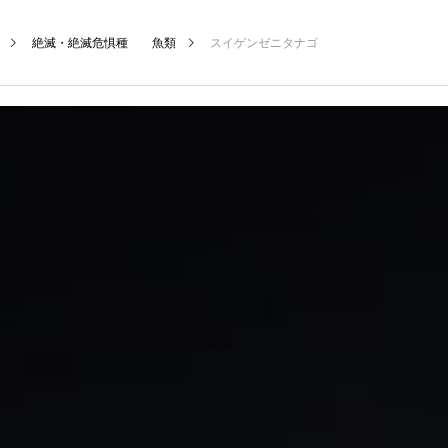
絶滅・絶滅危惧種 魚類
スイゲンゼニタナゴ