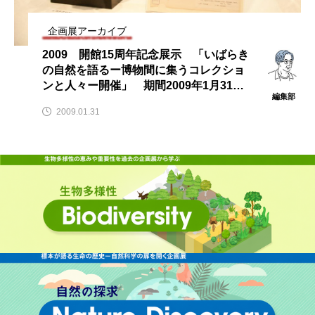
企画展アーカイブ
2009 開館15周年記念展示 「いばらき
の自然を語るー博物間に集うコレクショ
ンと人々ー開催」 期間2009年1月31日
編集部
～2月22日(日)会場ミュージアムパーク茨
2009.01.31
城自然博物館にて