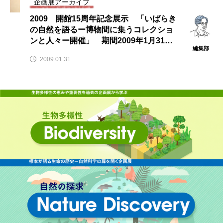
企画展アーカイブ
2009 開館15周年記念展示 「いばらき
の自然を語るー博物間に集うコレクショ
ンと人々ー開催」 期間2009年1月31日
編集部
～2月22日(日)会場ミュージアムパーク茨
2009.01.31
城自然博物館にて