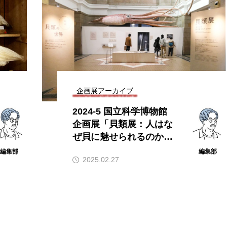
企画展アーカイブ
2024-5 国立科学博物館
企画展「貝類展：人はな
ぜ貝に魅せられるのか」
レポート 開催期間024/1
編集部
編集部
2025.02.27
1/26(火)～2025/3/2(日)