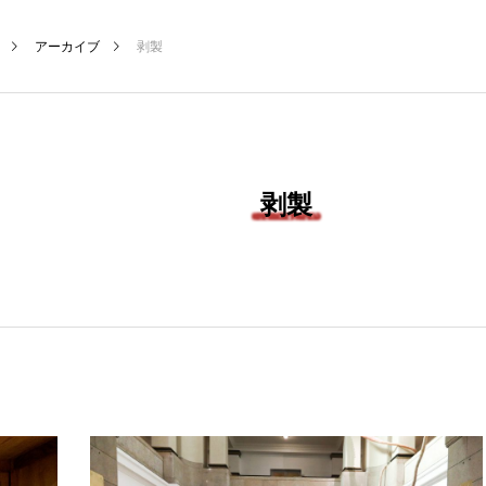
アーカイブ
剥製
剥製