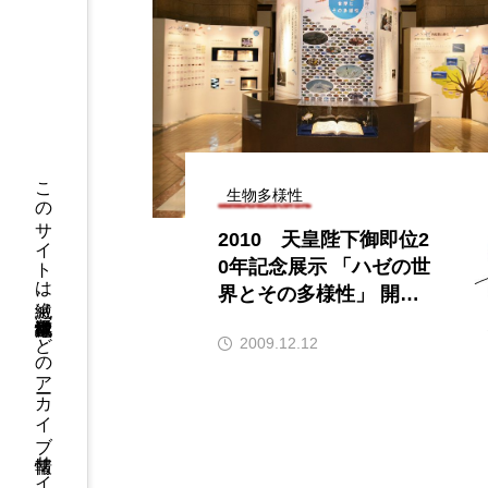
このサイトは絶滅、絶滅危惧種標本などのアーカイブ情報サイトです
生物多様性
2010 天皇陛下御即位2
0年記念展示 「ハゼの世
界とその多様性」 開催
期間：2009年12月22日
2009.12.12
(火)～2010年2月28日
(日) 開催会場：国立科学
博物館 日本館1階中央
ホール