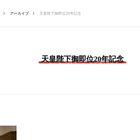
アーカイブ
天皇陛下御即位20年記念
天皇陛下御即位20年記念