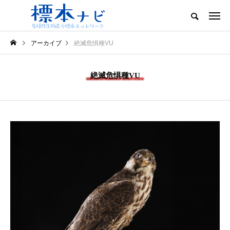
アーカイブ
絶滅危惧種VU
絶滅危惧種VU