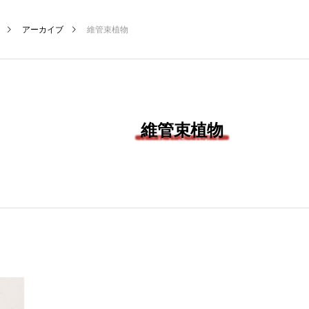
アーカイブ
維管束植物
維管束植物