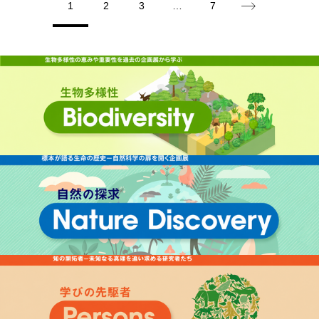
1
2
3
…
7