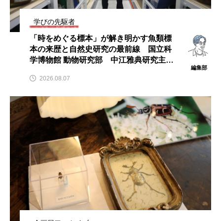
学びの先駆者
「時をめぐる標本」が解き明かす魚類標
本の来歴と自然史研究の最前線 国立科
学博物館 動物研究部 中江雅典研究主幹
編集部
インタビュー
2026.08.07