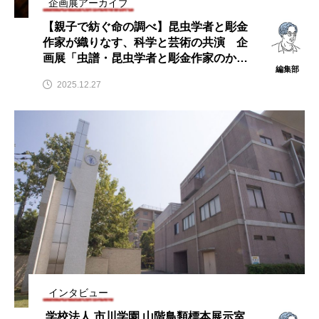
企画展アーカイブ
【親子で紡ぐ命の調べ】昆虫学者と彫金
作家が織りなす、科学と芸術の共演 企
画展「虫譜・昆虫学者と彫金作家のかた
編集部
ち」が２０２５年１０月１７日～１９
2025.12.27
日、ギャラリーハンナ（栃木県宇都宮
市）にて開催
インタビュー
学校法人 市川学園 山階鳥類標本展示室