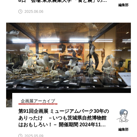
8日 会場:東京農業大学 「食と農」の博
編集部
物館
2025.06.06
企画展アーカイブ
第91回企画展 ミュージアムパーク30年の
ありったけ －いつも茨城県自然博物館
はおもしろい！－ 開催期間 2024年11月2
編集部
日(土)～2025年6月1日(日)
2025.05.09