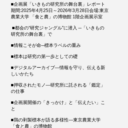
■企画展「いきもの研究所の舞台裏」レポート
期間:2025年4月25日～2026年3月28日会場:東京
農業大学 「食と農」の博物館 1階企画展示室
■都会の“研究ジャングル”に潜入 ─「いきもの
研究所の舞台裏」で
■情報こそが命─標本ラベルの重み
■標本は研究の第一歩としての礎
■デジタルアーカイブ―情報を守り、伝える新
しいかたち
■押収されたモノ―研究所に託される「鑑定」
の仕事
■企画展開催の「きっかけ」と「伝えたい」こ
と
■鶏の剥製標本が語る多様性―東京農業大学
「食と農」の博物館