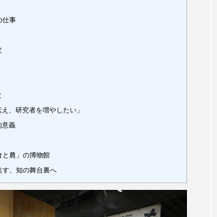
の仕事
皮
と
伝え、研究者を増やしたい」
的意義
」
食と農」の博物館
出す、知の舞台裏へ