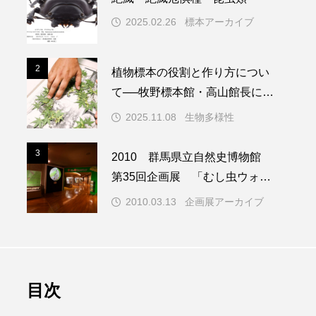
2025.02.26
標本アーカイブ
2
2
植物標本の役割と作り方につい
て──牧野標本館・高山館長に聞
く植物標本ができるまで
2025.11.08
生物多様性
3
3
2010 群馬県立自然史博物館
第35回企画展 「むし虫ウォッ
チング」 開催期間：2010年3月
2010.03.13
企画展アーカイブ
13日～5月5日 開催会場：群馬
県立自然史博物館
目次