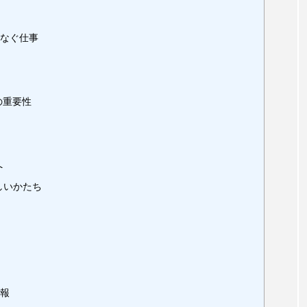
つなぐ仕事
の重要性
へ
しいかたち
情報