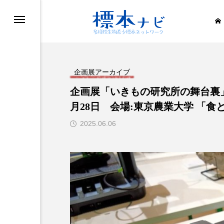
滅・絶滅危惧種
滅・絶滅危惧種
滅・絶滅危惧種
企画展アーカイブ
企画展「いきもの研究所の舞台裏」レポ
滅・絶滅危惧種
月28日 会場:東京農業大学 「食
滅・絶滅危惧種
2025.06.06
滅・絶滅危惧種