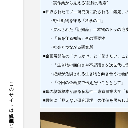
・実作業から見える“記録の現場”
■押収されたモノ―研究所に託される「鑑定」
・野生動物を守る「科学の目」
・展示された「証拠品」―本物のトラの毛
・「命を守る知識」その重要性
・社会とつながる研究所
■企画展開催の「きっかけ」と「伝えたい」こ
・「生き物の面白さや不思議さを次世代に
・絶滅が危惧される生き物と向き合う社会
・「今回の企画展で伝えたいこととして
■鶏の剥製標本が語る多様性―東京農業大学「
■最後に「見えない研究現場」の価値を照らし